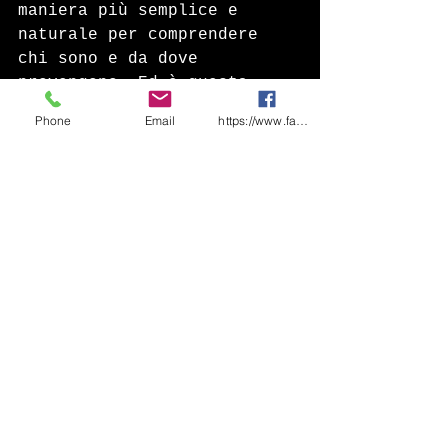
maniera più semplice e 
naturale per comprendere 
chi sono e da dove 
provengono. Ed è questa 
l'intercultura, sono 
Phone
Email
https://www.facebook.com/share/1CF7rD36F
emozioni vissute che 
affondano le radici nella 
vita di ogni singola 
persona.
Stimolare la curiosità 
nelle tavole dei nostri 
figli, li aiuta a indurre 
la mente e le emozioni 
verso ciò che non si conosce
BMS Catering Solutions
Buon appetito a tutti
educazione alimentare roma
menù scuole
menù scolastico
mensa scuola roma
catering scuole roma