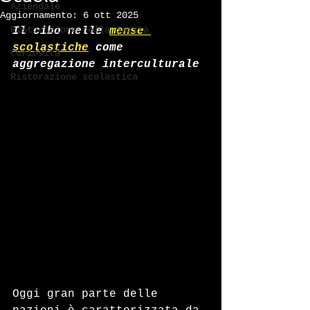
Aziendale
Aggiornamento:
6 ott 2025
Ristorazione nella Sanità
Il cibo nelle 
mense 
scolastiche
 come 
Curiosità
aggregazione interculturale
Ristorazione scolastica
Oggi gran parte delle 