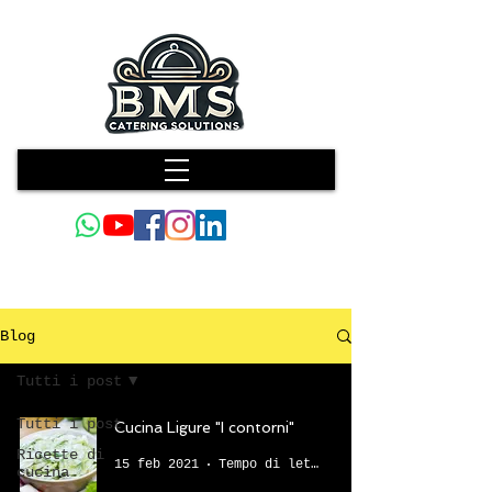
Blog
Tutti i post
Tutti i post
Cucina Ligure "I contorni"
Ricette di
15 feb 2021
Tempo di lettura: 3 min
cucina