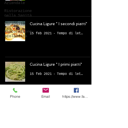
Aziendale
Ristorazione
nella Sanità
Curiosità
Cucina Ligure " I secondi piatti"
Ristorazione
15 feb 2021
Tempo di lettura: 5 min
scolastica
Cucina Ligure " I primi piatti"
15 feb 2021
Tempo di lettura: 5 min
Phone
Email
https://www.facebook.com/share/1CF7rD36F
BMS Catering Solutions
Cod.Fisc. - P.Iva
17797221003
- Sede
Legale e Amministrativa: Via Anzio,
24 -