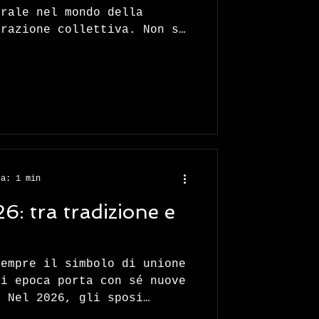
urale nel mondo della
orazione collettiva. Non si
e la creatività degli chef
nutrizionisti, ma di
umenti capaci di analizzare
ogni e migliorare
er le scuole, questo
io mensa più efficiente,
cino alle esigenze dei
ra: 1 min
: tra tradizione e
sempre il simbolo di unione
ni epoca porta con sé nuove
. Nel 2026, gli sposi
are la magia della