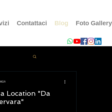
vizi
Contattaci
Blog
Foto Gallery
 min
va Location "Da
ervara"