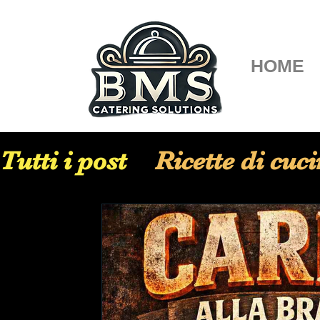
HOME
Tutti i post
Ricette di cuc
Ristorazione nella Sanità
Ristorazione scolastica