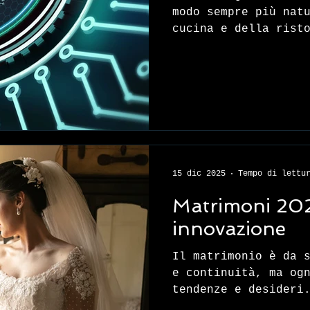
modo sempre più nat
cucina e della rist
tratta di sostituir
o l’attenzione dei 
affiancarli con str
dati, prevedere bis
l’organizzazione. P
significa un serviz
più sicuro e più vi
bambini.
15 dic 2025
Tempo di lettu
Matrimoni 2026
innovazione
Il matrimonio è da 
e continuità, ma og
tendenze e desideri
cercano di intrecci