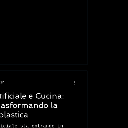
min
tificiale e Cucina:
trasformando la
olastica
ficiale sta entrando in