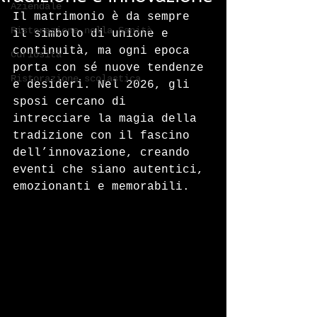
Aziendale
Il matrimonio è da sempre 
Ristorazione nella Sanità
il simbolo di unione e 
continuità, ma ogni epoca 
Curiosità
porta con sé nuove tendenze 
Ristorazione scolastica
e desideri. Nel 2026, gli 
sposi cercano di 
intrecciare la magia della 
tradizione con il fascino 
dell’innovazione, creando 
eventi che siano autentici, 
emozionanti e memorabili.