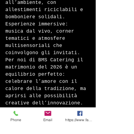
all’ambiente, con 
allestimenti riciclabili e 
bomboniere solidali.
Esperienze immersive: 
musica dal vivo, corner 
tematici e atmosfere 
multisensoriali che 
coinvolgono gli invitati.
Per noi di BMS Catering il 
matrimonio del 2026 è un 
equilibrio perfetto: 
celebrare l’amore con il 
calore della tradizione, ma 
aprirsi alle possibilità 
creative dell’innovazione. 
Ogni coppia può così 
trasformare il proprio 
Phone
Email
https://www.facebook.com/share/1CF7rD36F
giorno speciale in un 
racconto unico, che rimane 