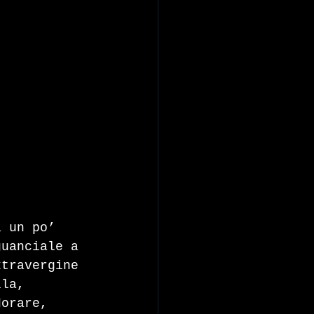
a un po’ 
guanciale a 
xtravergine 
lla, 
dorare, 