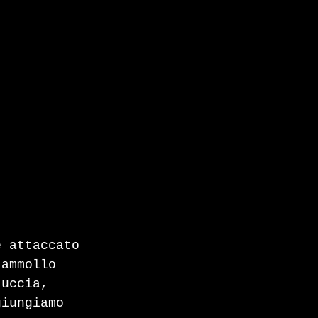
e attaccato 
 ammollo 
tuccia, 
giungiamo 