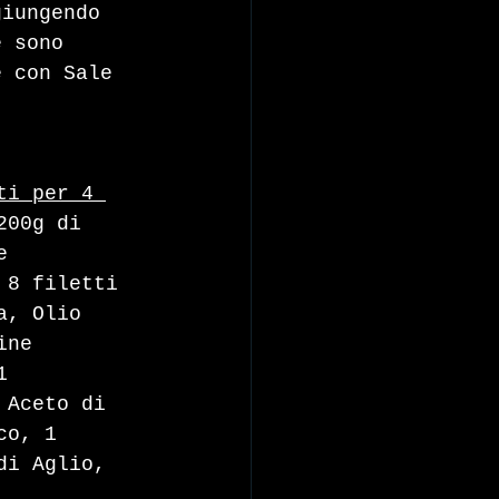
giungendo 
e sono 
e con Sale 
ti per 4 
200g di 
e 
 8 filetti 
a, Olio 
ine 
1 
 Aceto di 
co, 1 
di Aglio, 