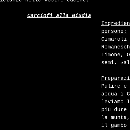
ietanze nelle Vostre cucine.
Carciofi alla Giudia
Ingredien
persone:
 
Cimaroli 
Romanesch
Limone, O
semi, Sal
Preparazi
Pulire e 
acqua i C
leviamo l
più dure 
la munta,
il gambo 