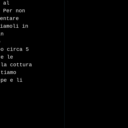
 al 
 Per non 
entare 
iamoli in 
in 
o 
po circa 5 
re le 
 la cottura 
ttiamo 
epe e li 