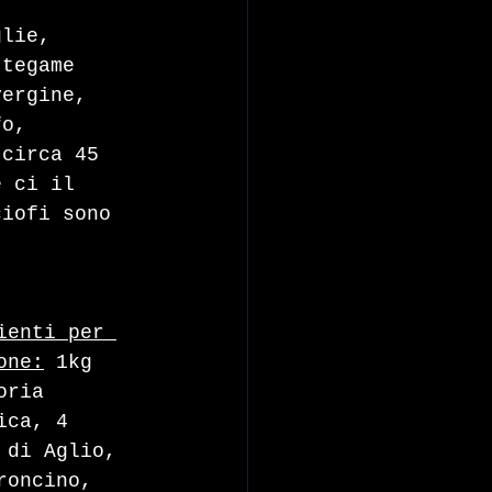
glie, 
 tegame 
vergine, 
fo, 
 circa 45 
e ci il 
ciofi sono 
ienti per 
one:
 1kg 
oria 
ica, 4 
 di Aglio, 
roncino, 