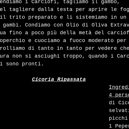
endiamo i Carciofi, tagliamo il gambo, 
el tagliere dalla testa per aprire le fo
il trito preparato e li sistemiamo in un
 gambi. Condiamo con Olio di Oliva Extra
ua fino a poco più della metà del carcio
operchio e cuociamo a fuoco moderato per
rolliamo di tanto in tanto per vedere ch
ura non si asciughi troppo, quando i Car
i sono pronti.
Cicoria Ripassata
Ingred
4 pers
di Cic
selvat
picchi
1 Pepe