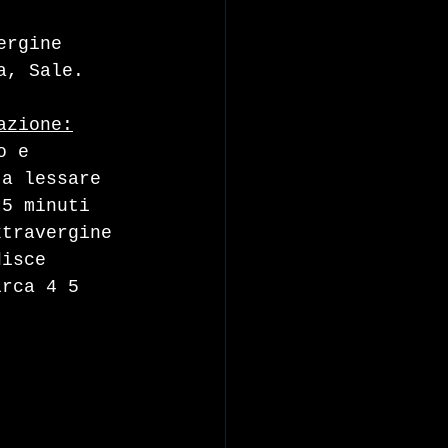
ergine 
a, Sale.
azione:
o e 
 a lessare 
 5 minuti 
xtravergine 
disce 
irca 4 5 