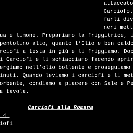
attaccato
Carciofo.
farli div
neri mett
ua e limone. Prepariamo la friggitrice, 
pentolino alto, quanto l’Olio e ben cald
rciofi a testa in giù e li friggiamo. Do
i Carciofi e li schiacciamo facendo apri
ergiamo nell’olio bollente e proseguiamo
inuti. Quando leviamo i carciofi e li me
orbente, condiamo a piacere con Sale e P
a tavola.
Carciofi alla Romana
 4 
iofi 