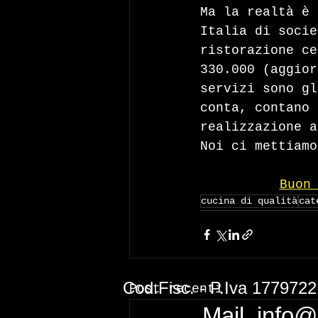
Ma la realtà è 
Italia di socie
ristorazione ce
330.000 (aggior
servizi sono gl
conta, contano 
realizzazione a
Noi ci mettiamo
Buon
cucina di qualità
cat
Cod.Fisc. - P.Iva 1779722
Post recenti
Mail.
info@