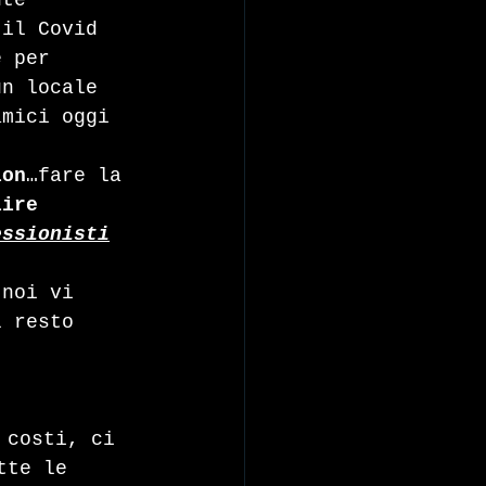
nte 
 il Covid 
e per 
un locale 
amici oggi 
ion
…fare la 
lire
essionisti
 noi vi 
l resto 
 costi, ci 
tte le 