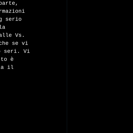
parte, 
rmazioni 
g serio 
la 
alle Vs. 
che se vi 
o seri. Vi 
sto è 
za il 