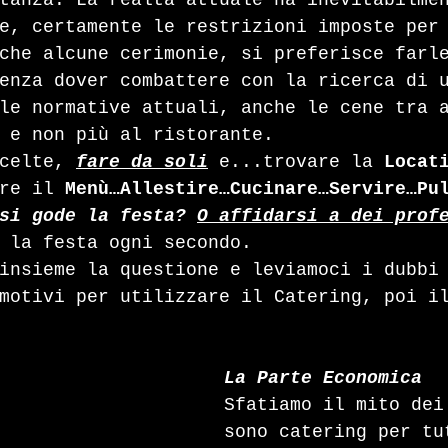
tanza. La realtà attuale ha inevitabilme
e, certamente le restrizioni imposte per
che alcune cerimonie, si preferisce farl
enza dover combattere con la ricerca di 
le normative attuali, anche le cene tra 
 e non più al ristorante. 
celte, 
fare da soli
 e...trovare la 
Locat
re il 
Menù…Allestire…Cucinare…Servire…Pu
si gode la festa? 
O affidarsi a dei prof
 la festa ogni secondo.
insieme la questione e leviamoci i dubbi
motivi per utilizzare il Catering, poi i
La Parte Economica
Sfatiamo il mito dei
sono catering per tu