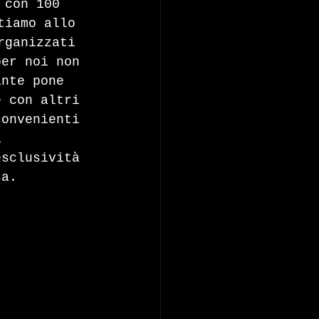
 con 100 
tiamo allo 
rganizzati 
per noi non 
ante pone 
e con altri 
convenienti 
a 
esclusività 
sa.