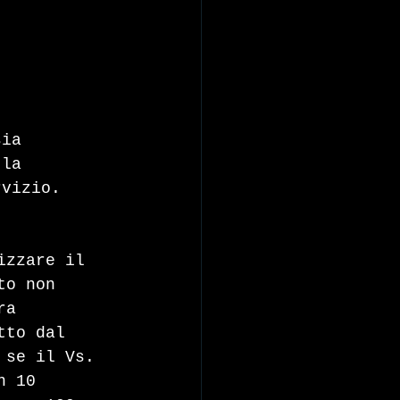
sia 
 la 
rvizio.
izzare il 
to non 
ra 
tto dal 
 se il Vs. 
n 10 