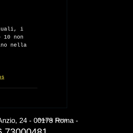
guali, i 
o 10 non 
ano nella 
ns
 Anzio, 24 - 00178 Roma -
Mostra tutti
06 73000481