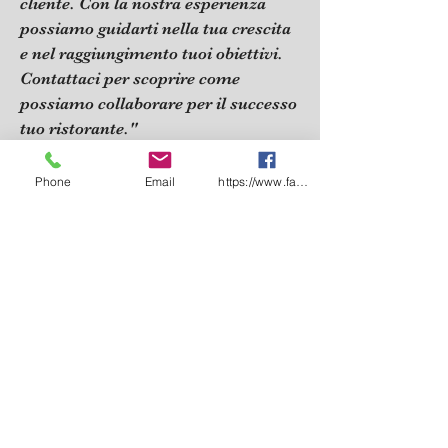
cliente. Con la nostra esperienza
possiamo guidarti nella tua crescita
e nel raggiungimento tuoi obiettivi.
Contattaci per scoprire come
possiamo collaborare per il successo
tuo ristorante."
Phone
Email
https://www.facebook.com/share/1CF7rD36F
Formazione e Certificazione
La formazione aziendale è
fondamentale per lo sviluppo e la
crescita competenze all'interno di
unizzazione. Investire nella
formazione deiendenti non solo
migliora la produttività, ma
favorisce anche un ambiente di
lavoro positivo e collaborativo.riamo