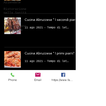
Aziendale
Ristorazione
nella Sanità
Curiosità
Cucina Abruzzese " I secondi piatti"
Ristorazione
11 ago 2021
Tempo di lettura: 3 min
scolastica
Cucina Abruzzese " I primi piatti"
11 ago 2021
Tempo di lettura: 5 min
Phone
Email
https://www.facebook.com/share/1CF7rD36F
BMS Catering Solutions
Cod.Fisc. - P.Iva
17797221003
- Sede
Legale e Amministrativa: Via Anzio,
24 -