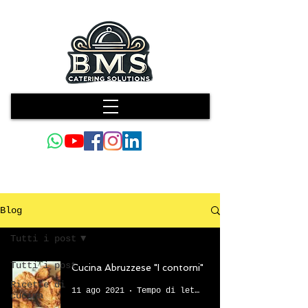
Blog
Tutti i post
Tutti i post
Cucina Abruzzese "I contorni"
Ricette di
11 ago 2021
Tempo di lettura: 3 min
cucina