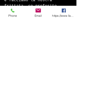
e facciamo la nostra 
frittata, se preferite 
potete farla anche in 
Phone
Email
https://www.facebook.com/share/1CF7rD36F
forno. In realtà sembra 
quasi un Pan cake, appena 
pronto lo togliamo e lo 
facciamo freddare, quando 
si è freddato lo tagliamo a 
piccoli dadini che 
metteremo nel Brodo di 
Carne portato a 
ebollizione. Cuociamo per 
circa 5 minuti e serviamo a 
tavola con una buona 
spolverata di Parmigiano. 