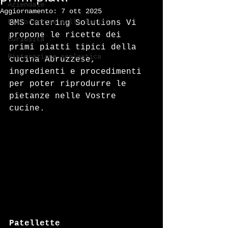
Aziendale
Aggiornamento:
7 ott 2025
Ristorazione nella Sanità
BMS Catering Solutions Vi 
propone le ricette dei 
Curiosità
primi piatti tipici della 
Ristorazione scolastica
cucina Abruzzese, 
ingredienti e procedimenti 
per poter riprodurre le 
pietanze nelle Vostre 
cucine.
Patellette