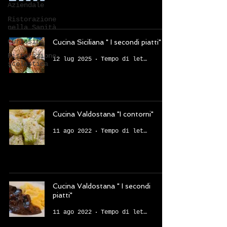
Aziendale
Ristorazione
nella Sanità
Curiosità
Cucina Siciliana " I secondi piatti"
Ristorazione
12 lug 2025
Tempo di lettura: 5 min
scolastica
Cucina Valdostana "I contorni"
11 ago 2022
Tempo di lettura: 2 min
Cucina Valdostana " I secondi
piatti"
11 ago 2022
Tempo di lettura: 3 min