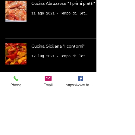
Cucina Abruzzese " I primi piatti"
11 ago 2021
Tempo di lettura: 5 min
Cucina Siciliana "I contorni"
12 lug 2021
Tempo di lettura: 5 min
Phone
Email
https://www.facebook.com/share/1CF7rD36F
Cucina Siciliana " I primi piatti"
12 lug 2021
Tempo di lettura: 5 min
Cucina Trentina " I secondi piatti"