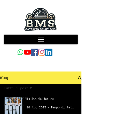
Blog
Tutti i post
Tutti i post
Il Cibo del futuro
Ricette di
18 lug 2025
Tempo di lettura: 3 min
cucina