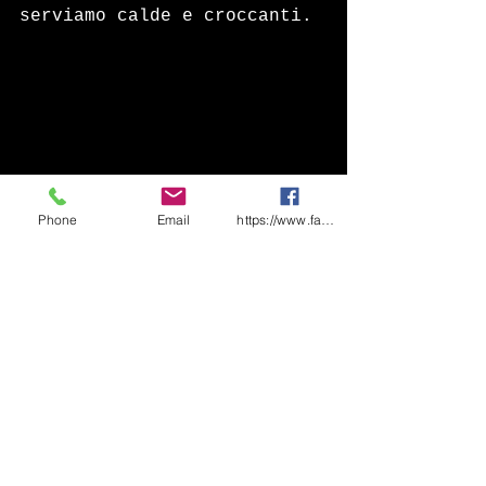
serviamo calde e croccanti. 
Phone
Email
https://www.facebook.com/share/1CF7rD36F
Asparagi Bianchi in salsa 
Bolzanina
Ingredienti per 6 persone:
Asparagi Bianchi kg 1– Uova 
sode 4 - Olio di Semi g 100 
– Senape g 20 – Aceto di 
Vino Bianco g 10 – Erba 
Cipollina - Sale – Pepe –