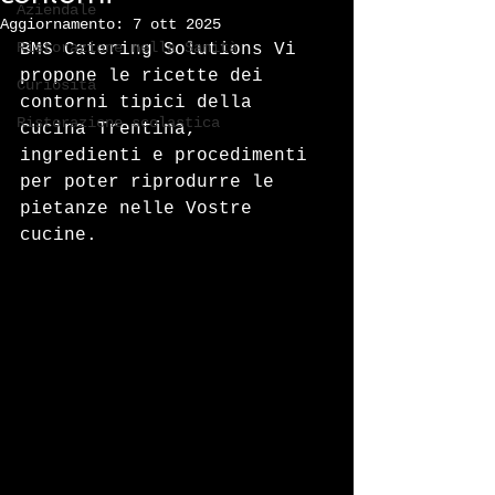
Aziendale
Aggiornamento:
7 ott 2025
Ristorazione nella Sanità
BMS Catering Solutions Vi 
propone le ricette dei 
Curiosità
contorni tipici della 
Ristorazione scolastica
cucina Trentina, 
ingredienti e procedimenti 
per poter riprodurre le 
pietanze nelle Vostre 
cucine.