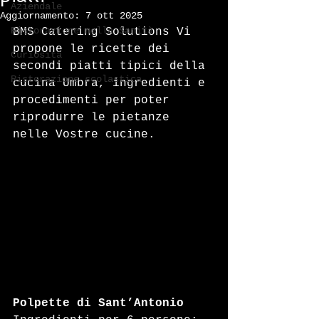
Aziendale
Aggiornamento:
7 ott 2025
Ristorazione nella Sanità
BMS Catering Solutions Vi 
propone le ricette dei 
Curiosità
secondi piatti tipici della 
Ristorazione scolastica
cucina Umbra, ingredienti e 
procedimenti per poter 
riprodurre le pietanze 
nelle Vostre cucine.
Polpette di Sant’Antonio