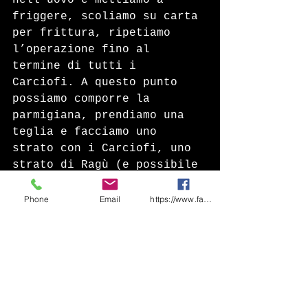
nell’uovo e mettiamo a 
friggere, scoliamo su carta 
per frittura, ripetiamo 
l’operazione fino al 
termine di tutti i 
Carciofi. A questo punto 
possiamo comporre la 
parmigiana, prendiamo una 
teglia e facciamo uno 
strato con i Carciofi, uno 
strato di Ragù (e possibile 
fare una variante con ragù 
bianco senza pomodoro), uno 
Phone
Email
https://www.facebook.com/share/1CF7rD36F
strato di Parmigiano, 
ripetere fino alla fine 
degli strati, alla fine una 
spolverata di pan grattato, 
una di Parmigiano e 
inforniamo per circa 20 