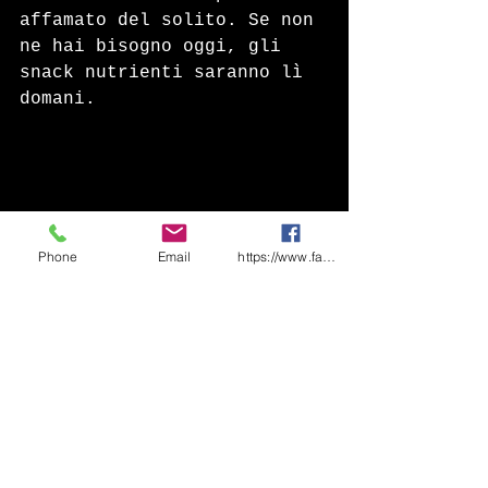
affamato del solito. Se non 
ne hai bisogno oggi, gli 
snack nutrienti saranno lì 
domani.
Phone
Email
https://www.facebook.com/share/1CF7rD36F
3° Regola:
 Durante la Pausa 
pranzo mangia tutto, primo, 
secondo e contorno, la 
differenze la fanno le 
porzioni, non mangiare 
troppo primo, mangia più 