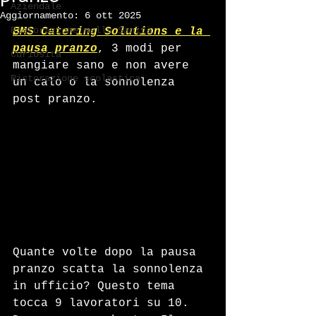
Aziendale
Aggiornamento:
6 ott 2025
Ristorazione nella Sanità
BMS Catering Solutions e la 
pausa pranzo
, 3 modi per 
Curiosità
mangiare sano e non avere 
Ristorazione scolastica
un calo o la sonnolenza 
post pranzo.
Quante volte dopo la pausa 
pranzo scatta la sonnolenza 
in ufficio? Questo tema 
tocca 9 lavoratori su 10. 