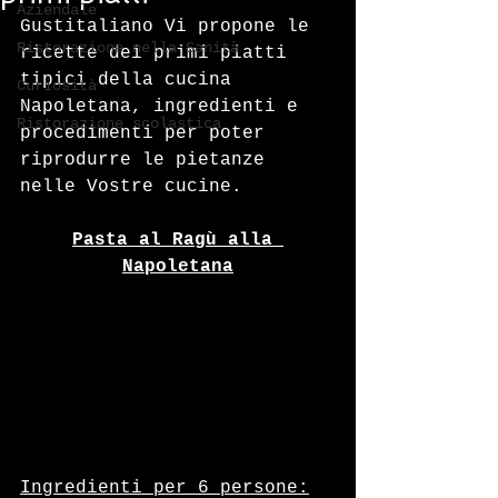
Aziendale
Gustitaliano Vi propone le 
Ristorazione nella Sanità
ricette dei primi piatti 
tipici della cucina 
Curiosità
Napoletana, ingredienti e 
Ristorazione scolastica
procedimenti per poter 
riprodurre le pietanze 
nelle Vostre cucine.
Pasta al Ragù alla 
Napoletana
Ingredienti per 6 persone: