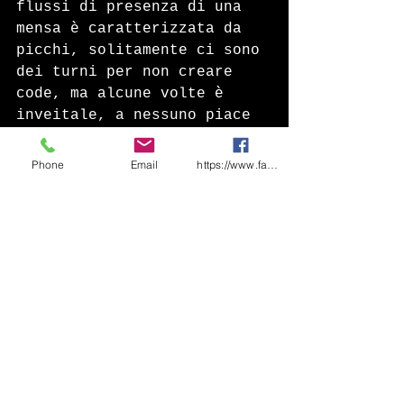
flussi di presenza di una 
mensa è caratterizzata da 
picchi, solitamente ci sono 
dei turni per non creare 
code, ma alcune volte è 
inveitale, a nessuno piace 
fare la fila. La gestione 
dei flussi è una 
Phone
Email
https://www.facebook.com/share/1CF7rD36F
conseguenza di tutte le 
fasi organizzative sopra 
elencate, se tutto e ben 
pensato e funzionale per il 
tipo di servizio richiesto, 
difficilmente creiamo fila.