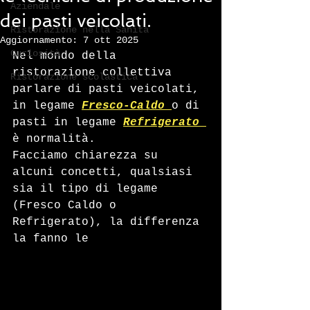
Aziendale
dei pasti veicolati.
Ristorazione nella Sanità
Aggiornamento:
7 ott 2025
Curiosità
Nel mondo della 
ristorazione collettiva 
Ristorazione scolastica
parlare di pasti veicolati, 
in legame 
Fresco-Caldo
o di 
pasti in legame 
Refrigerato
è normalità.
Facciamo chiarezza su 
alcuni concetti, qualsiasi 
sia il tipo di legame 
(Fresco Caldo o 
Refrigerato), la differenza 
la fanno le 