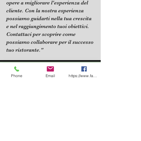
opere a migliorare l'esperienza del
cliente. Con la nostra esperienza
possiamo guidarti nella tua crescita
e nel raggiungimento tuoi obiettivi.
Contattaci per scoprire come
possiamo collaborare per il successo
tuo ristorante."
Formazione e Certificazione
Phone
Email
https://www.facebook.com/share/1CF7rD36F
La formazione aziendale è
fondamentale per lo sviluppo e la
crescita competenze all'interno di
unizzazione. Investire nella
formazione deiendenti non solo
migliora la produttività, ma
favorisce anche un ambiente di