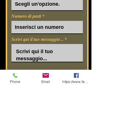
Numero di pasti
Scrivi qui il tuo messaggio...
Phone
Email
https://www.facebook.com/share/1CF7rD36F
Invia
Accetto termini e
condizioni
Visualizza
termini d'uso